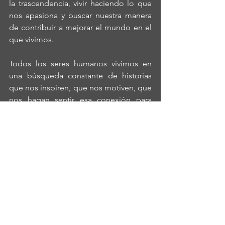
la trascendencia, vivir haciendo lo que 
nos apasiona y buscar nuestra manera 
de contribuir a mejorar el mundo en el 
que vivimos.
Todos los seres humanos vivimos en 
una búsqueda constante de historias 
que nos inspiren, que nos motiven, que 
nos hagan sentir esa conexión para 
saber que no estamos solos en este 
camino. El éxito de nuestro negocio 
está en ese vínculo que queremos 
construir con nuestros clientes, 
mientras más fuerte sea ese vínculo, 
más lejos podremos llegar.