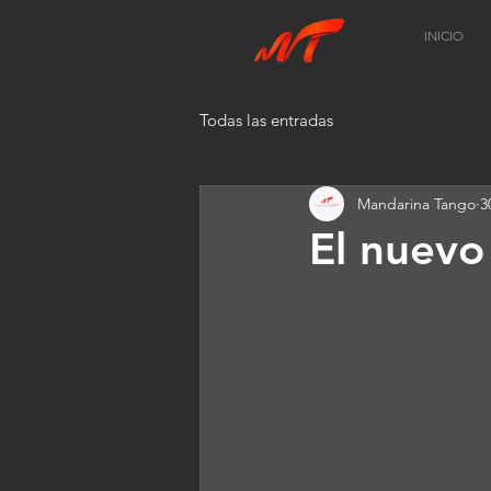
INICIO
Todas las entradas
Mandarina Tango
3
El nuev