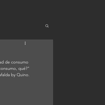
dad de consumo 
 consumo, qué?"
afalda by Quino.