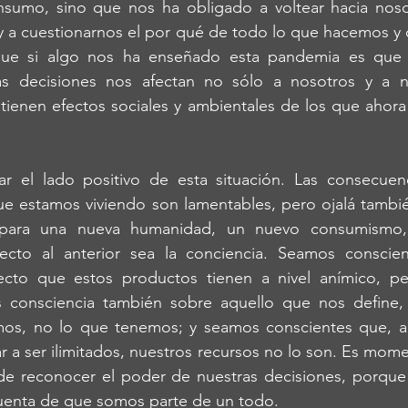
nsumo, sino que nos ha obligado a voltear hacia noso
 y a cuestionarnos el por qué de todo lo que hacemos y
que si algo nos ha enseñado esta pandemia es que 
as decisiones nos afectan no sólo a nosotros y a n
 tienen efectos sociales y ambientales de los que ahor
e estamos viviendo son lamentables, pero ojalá también
para una nueva humanidad, un nuevo consumismo, c
pecto al anterior sea la conciencia. Seamos conscie
to que estos productos tienen a nivel anímico, pers
 consciencia también sobre aquello que nos define,
os, no lo que tenemos; y seamos conscientes que, a
 a ser ilimitados, nuestros recursos no lo son. Es mome
 de reconocer el poder de nuestras decisiones, porque
enta de que somos parte de un todo. 