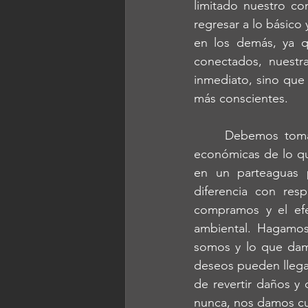
limitado nuestro co
regresar a lo básico
en los demás, ya 
conectados, nuestr
inmediato, sino que
más conscientes.
	Debemos tomar el lado positivo de esta situación. Las consecuencias humanas y 
económicas de lo qu
en un parteaguas 
diferencia con res
compramos y el efec
ambiental. Hagamos
somos y lo que dam
deseos pueden llegar
de revertir daños y
nunca, nos damos cu