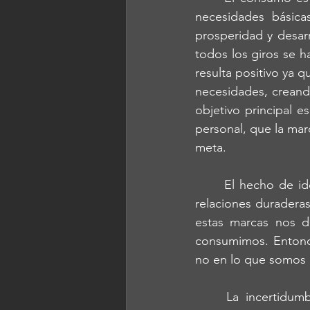
necesidades básicas
prosperidad y desar
todos los giros se h
resulta positivo ya 
necesidades, creand
objetivo principal es
personal, que la mar
meta. 
	El hecho de identificarnos con cierto tipo de marca o producto es bueno para crear 
relaciones duradera
estas marcas nos de
consumimos. Entonce
no en lo que somos
	La incertidumbre colectiva que estamos viviendo en todo el mundo  no sólo ha 