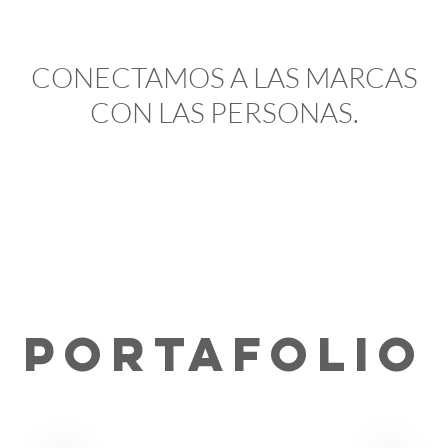
CONECTAMOS A LAS MARCAS
CON LAS PERSONAS.
PORTAFOLIO