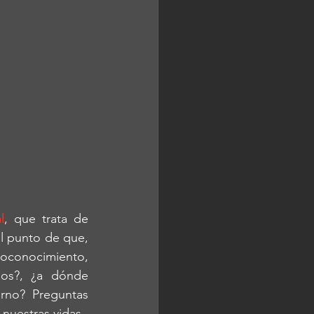
l
, que trata de 
l punto de que, 
oconocimiento, 
os?, ¿a dónde 
rno? Preguntas 
nuestras vidas.