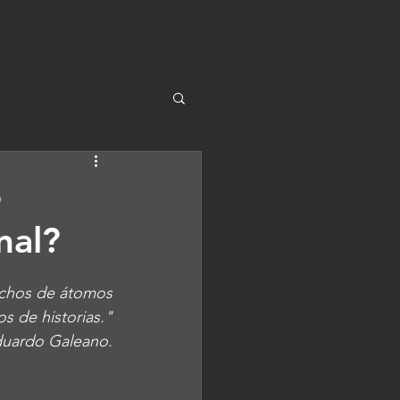
o
nal?
echos de átomos
s de historias."
duardo Galeano.