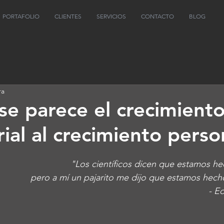
PORTAFOLIO
CLIENTES
SERVICIOS
CONTACTO
BLOG
ra
se parece el crecimient
ial al crecimiento perso
"Los científicos dicen que estamos h
 pero a mí un pajarito me dijo que estamos hecho
- E