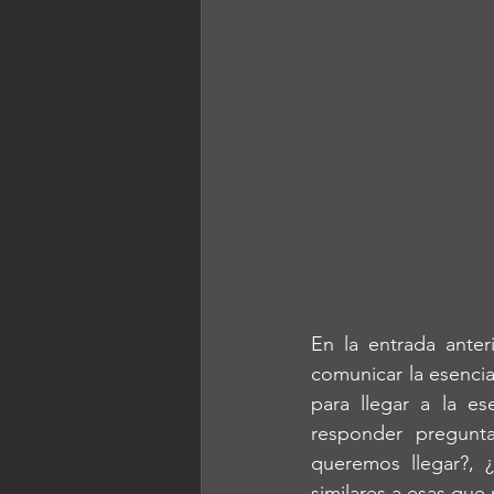
En la entrada ante
comunicar la esenci
para llegar a la es
responder pregunt
queremos llegar?, 
similares a esas qu