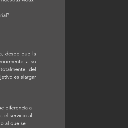
ial?
, desde que la 
riormente a su 
otalmente del 
tivo es alargar 
 diferencia a 
el servicio al 
io al que se 