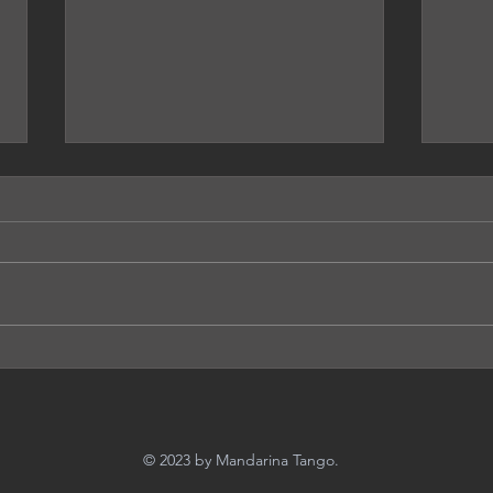
¿Más likes es igual a más
Cómo
ventas?
dife
entr
© 2023 by Mandarina Tango.